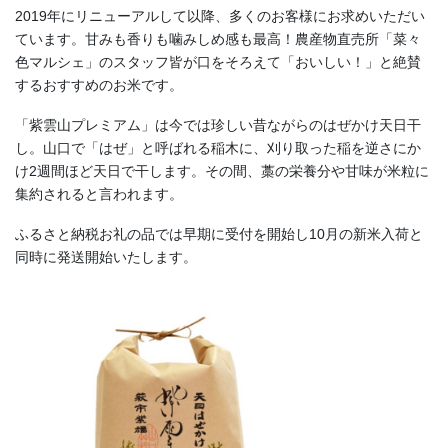
2019年にリニューアルして以降、多くのお客様にお求めいただい
ています。甘みも香りも噛みしめ感も最高！農産物直売所「菜々
色マルシェ」のスタッフ皆が口をそろえて「おいしい！」と絶賛
するおすすめのお米です。
「紫雲山プレミアム」は今では珍しい昔ながらのはぜかけ天日干
し。山口で「はぜ」と呼ばれる稲木に、刈り取った稲を逆さにか
け2週間ほど天日で干します。その間、藁の栄養分や甘味が米粒に
集約されると言われます。
ふるさと納税お礼の品では早期に受付を開始し10月の新米入荷と
同時に発送開始いたします。