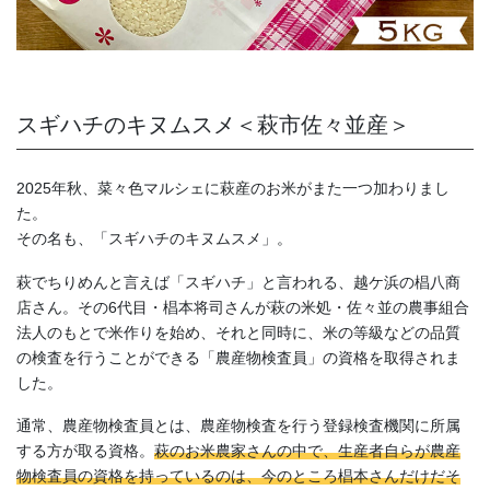
スギハチのキヌムスメ＜萩市佐々並産＞
2025年秋、菜々色マルシェに萩産のお米がまた一つ加わりまし
た。
その名も、「スギハチのキヌムスメ」。
萩でちりめんと言えば「スギハチ」と言われる、越ケ浜の椙八商
店さん。その6代目・椙本将司さんが萩の米処・佐々並の農事組合
法人のもとで米作りを始め、それと同時に、米の等級などの品質
の検査を行うことができる「農産物検査員」の資格を取得されま
した。
通常、農産物検査員とは、農産物検査を行う登録検査機関に所属
する方が取る資格。
萩のお米農家さんの中で、生産者自らが農産
物検査員の資格を持っているのは、今のところ椙本さんだけだそ