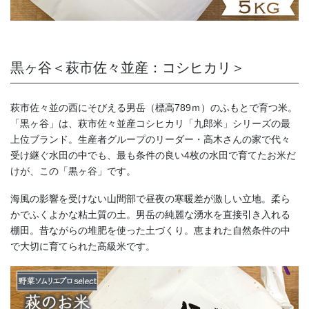
黒ヶ谷＜萩市佐々並産：コシヒカリ＞
萩市佐々並の西にそびえる男岳（標高789ｍ）のふもとで育つ米。
「黒ヶ谷」は、萩市佐々並産コシヒカリ「九郎米」シリーズの最
上位ブランド。生産者グループのリーダー・高木さんの家で代々
受け継ぐ水田の中でも、最も条件の良い4枚の水田で育てたお米だ
けが、この「黒ヶ谷」です。
海風の影響を受けない山間部で昼夜の寒暖差が激しい立地。柔ら
かでふくよかな粘土質の土。男岳の純麗な湧水を直接引き入れる
棚田。昔ながらの堆肥を使った土づくり。恵まれた自然条件の中
で大切に育てられた高級米です。