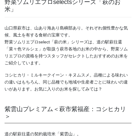
野菜ソムリエプロselectsシリーズ「萩のお
米」
山口県萩市は、山あり海あり島嶼部あり。それぞれ個性豊かな気
候、風土を有する食材の宝庫です。
野菜ソムリエプロselect「萩の米」シリーズは、道の駅萩往還
「菜々色マルシェ」が取扱う萩市各地のお米の中から、野菜ソム
リエプロの資格を持つスタッフがセレクトしたおすすめのお米を
ご紹介しています。
コシヒカリ・ミルキークイーン・キヌムスメ。品種による味わい
の違いはもちろん、同じ品種でも地域や生産者ごとに味わいの違
いがあります。お気に入りのお米を探してみては？
紫雲山プレミアム＜萩市紫福産：コシヒカリ
＞
道の駅萩往還の契約栽培米「紫雲山」。