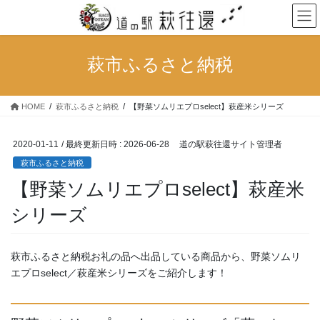
コ
ナ
ン
ビ
テ
ゲ
ン
ー
萩市ふるさと納税
ツ
シ
へ
ョ
ス
ン
HOME
萩市ふるさと納税
【野菜ソムリエプロselect】萩産米シリーズ
キ
に
ッ
移
プ
動
2020-01-11
/ 最終更新日時 :
2026-06-28
道の駅萩往還サイト管理者
萩市ふるさと納税
【野菜ソムリエプロselect】萩産米
シリーズ
萩市ふるさと納税お礼の品へ出品している商品から、野菜ソムリ
エプロselect／萩産米シリーズをご紹介します！